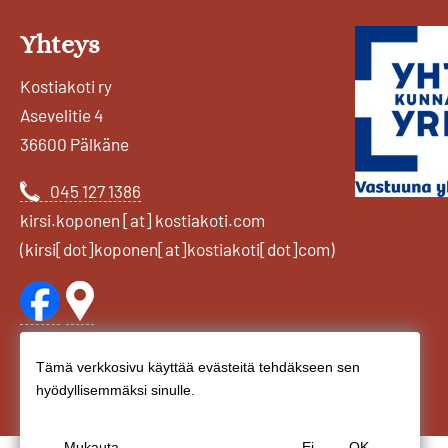
Yhteys
Kostiakoti ry
Asevelitie 4
36600 Pälkäne
045 127 1386
kirsi
.
koponen
[at]
kostiakoti
.
com
(kirsi[dot]koponen[at]kostiakoti[dot]com)
Tämä verkkosivu käyttää evästeitä tehdäkseen sen
Henkilötietojen
hyödyllisemmäksi sinulle.
ja
Mukauta
Ei
OK