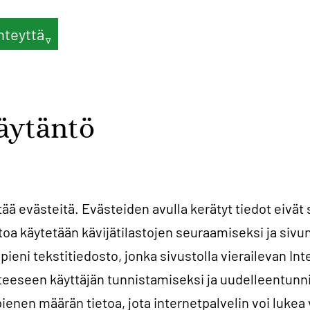
hteyttä
äytäntö
ä evästeitä. Evästeiden avulla kerätyt tiedot eivät s
etoa käytetään kävijätilastojen seuraamiseksi ja siv
pieni tekstitiedosto, jonka sivustolla vierailevan Int
tteeseen käyttäjän tunnistamiseksi ja uudelleentunn
ienen määrän tietoa, jota internetpalvelin voi lukea 