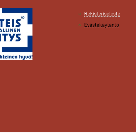
Rekisteriseloste
Evästekäytäntö
3rd
Block