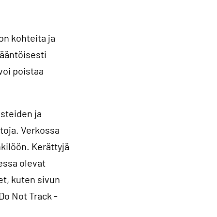
on kohteita ja
sääntöisesti
voi poistaa
steiden ja
etoja. Verkossa
nkilöön. Kerättyjä
essa olevat
t, kuten sivun
Do Not Track -