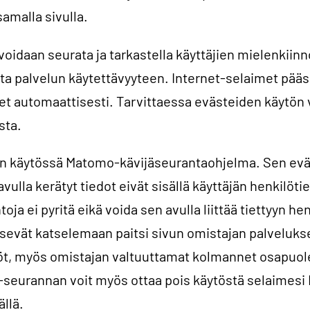
amalla sivulla.
voidaan seurata ja tarkastella käyttäjien mielenkiinn
tta palvelun käytettävyyteen. Internet-selaimet pää
t automaattisesti. Tarvittaessa evästeiden käytön 
sta.
on käytössä Matomo-kävijäseurantaohjelma. Sen evä
avulla kerätyt tiedot eivät sisällä käyttäjän henkilöti
toja ei pyritä eikä voida sen avulla liittää tiettyyn he
äsevät katselemaan paitsi sivun omistajan palveluks
löt, myös omistajan valtuuttamat kolmannet osapuole
-seurannan voit myös ottaa pois käytöstä selaimesi 
llä.