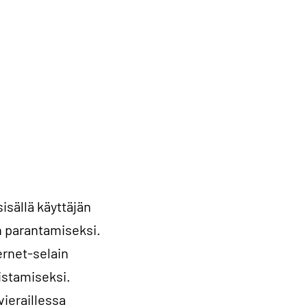
isällä käyttäjän
un parantamiseksi.
ernet-selain
istamiseksi.
vieraillessa