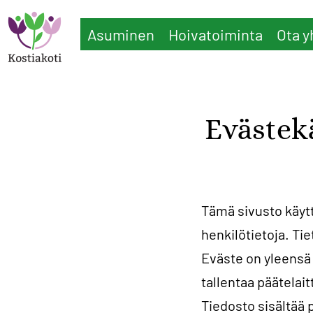
Hyppää
Asuminen
Hoivatoiminta
Ota y
pääsisältöön
Main
navigation
Evästek
Tämä sivusto käyttä
henkilötietoja. Ti
Eväste on yleensä 
tallentaa päätelai
Tiedosto sisältää p