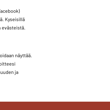
 Facebook)
ä. Kyseisillä
 evästeistä.
 voidaan näyttää.
oitteesi
suuden ja