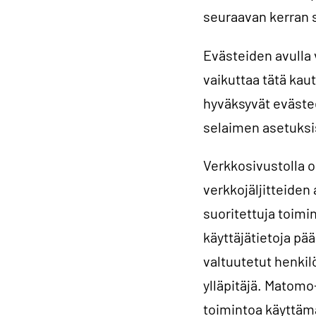
seuraavan kerran s
Evästeiden avulla 
vaikuttaa tätä kau
hyväksyvät evästee
selaimen asetuksi
Verkkosivustolla 
verkkojäljitteiden 
suoritettuja toimin
käyttäjätietoja pä
valtuutetut henki
ylläpitäjä. Matomo
toimintoa käyttämä