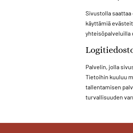
Sivustolla saattaa
käyttämiä evästeitä
yhteisöpalveluill
Logitiedost
Palvelin, jolla siv
Tietoihin kuuluu m
tallentamisen palv
turvallisuuden var